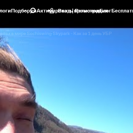
логи
Подборки
Активировать промокод
Вход | Регистрация
Блог
Бесплат
лях в мире Sochiswing Skypark - Как за 1 день УБРАТЬ стра