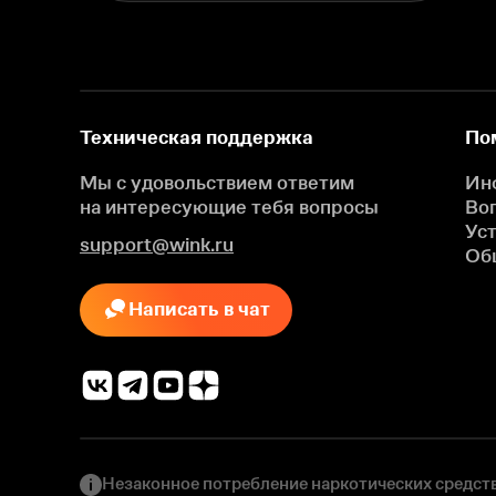
Техническая поддержка
По
Мы с удовольствием ответим
Ин
на интересующие
тебя вопросы
Во
Ус
support@wink.ru
Об
Написать в чат
Незаконное потребление наркотических средств