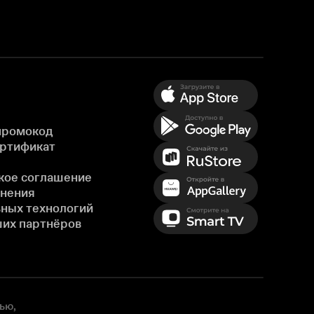
промокод
ертификат
кое соглашение
енения
ных технологий
ших партнёров
ью,