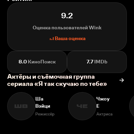
9.2
Оценка пользователей Wink
Ваша оценка
8.0
КиноПоиск
7.7
IMDb
Актёры и съёмочная группа
сериала «Я так скучаю по тебе»
Ша
Чжоу
Вэйци
Е
ШВ
ЧЕ
Режиссёр
Актриса