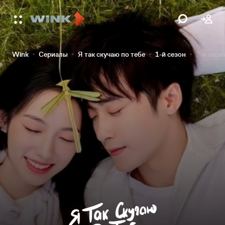
Wink
Сериалы
Я так скучаю по тебе
1-й сезон
7-я сери