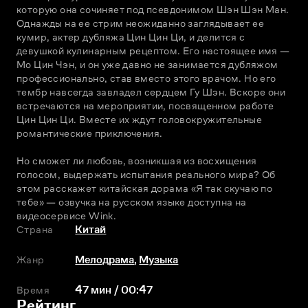
которую она сочиняет под псевдонимом Шэн Шэн Ман. 
Однажды на ее стрим неожиданно заглядывает ее 
кумир, актер дубляжа Цин Цин Ци, и делится с 
девушкой кулинарным рецептом. Его настоящее имя — 
Мо Цин Чэн, и он уже давно не занимается дубляжом 
профессионально, став вместо этого врачом. Но его 
тембр навсегда завладел сердцем Гу Шэн. Вскоре они 
встречаются на мероприятии, посвященном работе 
Цин Цин Ци. Вместе их ждут головокружительные 
романтические приключения.
Но сможет ли любовь, возникшая из восхищения 
голосом, выдержать испытания реального мира? Об 
этом расскажет китайская дорама «Я так скучаю по 
тебе» — озвучка на русском языке доступна на 
видеосервисе Wink. 
Страна
Китай
Жанр
Мелодрама
,
Музыка
Время
47 мин / 00:47
Рейтинг