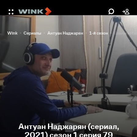
Wink
Сериалы
Антуан Наджарян
1-й сезон
Взаимоотно
Антуан Наджарян (сериал,
2021) сезон 1 серия 79