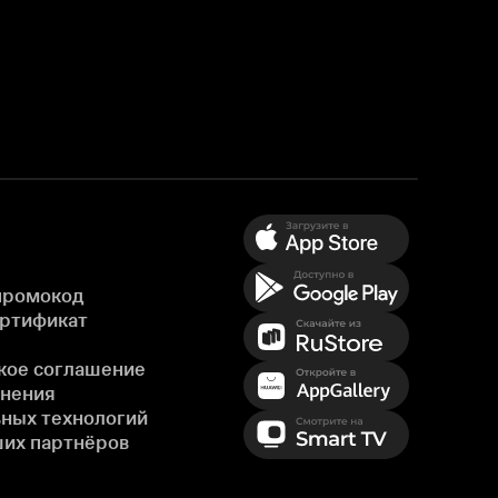
промокод
ертификат
кое соглашение
енения
ных технологий
ших партнёров