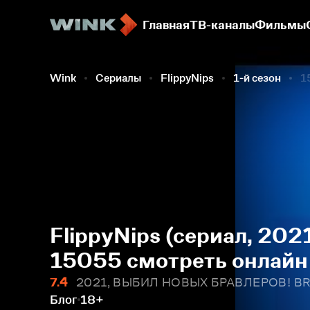
Главная
ТВ-каналы
Фильмы
Wink
Сериалы
FlippyNips
1-й сезон
1
FlippyNips (сериал, 202
15055 смотреть онлайн
7.4
2021, ВЫБИЛ НОВЫХ БРАВЛЕРОВ! B
Блог
18+