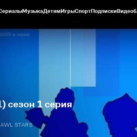
Сериалы
Музыка
Детям
Игры
Спорт
Подписки
Видеоб
5055-я серия
1) сезон 1 серия
RAWL STARS