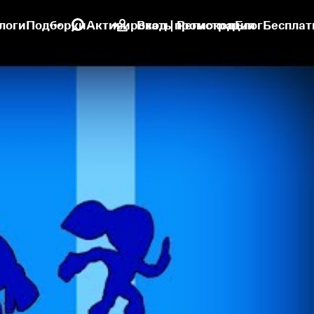
логи
Подборки
Активировать промокод
Вход | Регистрация
Блог
Бесплат