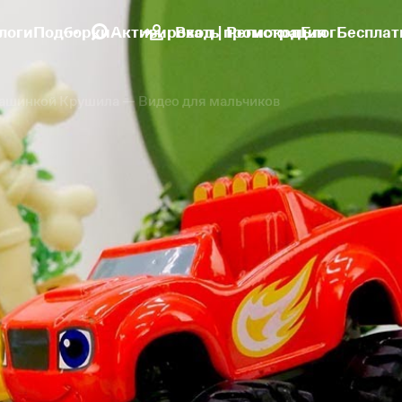
логи
Подборки
Активировать промокод
Вход | Регистрация
Блог
Бесплат
 машинкой Крушила — Видео для мальчиков