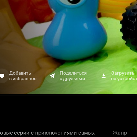
Добавить
Поделиться
Загрузить
в избранное
с друзьями
на устройс
новые серии с приключениями самых 
Жанр