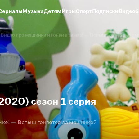
Сериалы
Музыка
Детям
Игры
Спорт
Подписки
Видеоб
Видео про машинки и гонки в замке! — Вспыш гоняется за
2020) сезон 1 серия
амке! — Вспыш гоняется за машинкой