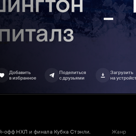
Добавить
Поделиться
Загрузить
в избранное
с друзьями
на устройс
й-офф НХЛ и финала Кубка Стэнли.
Жанр