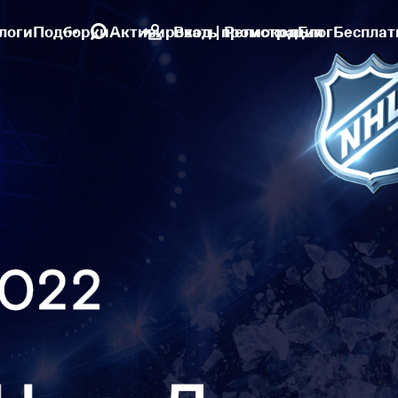
логи
Подборки
Активировать промокод
Вход | Регистрация
Блог
Бесплат