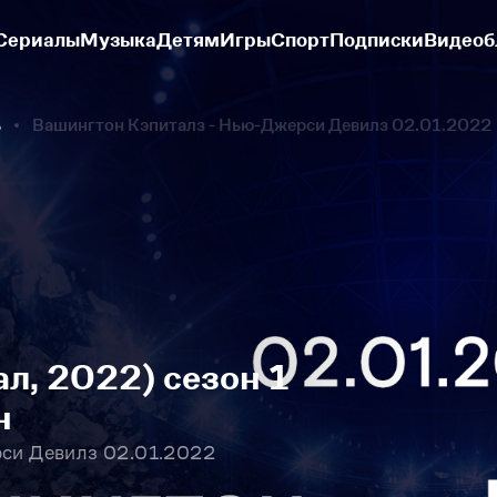
Сериалы
Музыка
Детям
Игры
Спорт
Подписки
Видеоб
ь
Вашингтон Кэпиталз - Нью-Джерси Девилз 02.01.2022
л, 2022) сезон 1
н
рси Девилз 02.01.2022