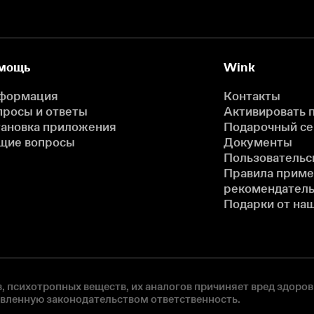
мощь
Wink
формация
Контакты
просы и ответы
Активировать 
тановка приложения
Подарочный с
щие вопросы
Документы
Пользовательс
Правила прим
рекомендатель
Подарки от на
, психотропных веществ, их аналогов причиняет вред здоров
овленную законодательством ответственность.