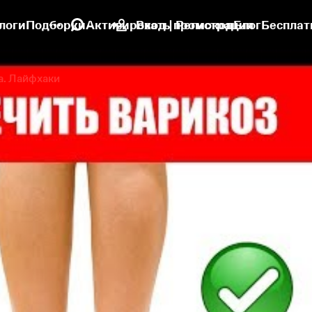
логи
Подборки
Активировать промокод
Вход | Регистрация
Блог
Бесплат
а. Лайфхаки