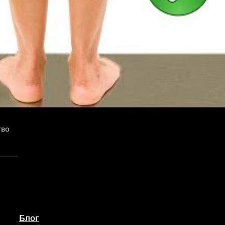
тво
Блог