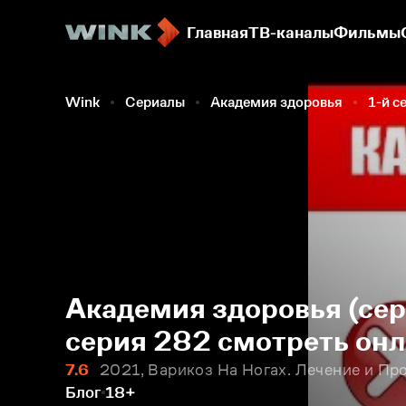
Главная
ТВ-каналы
Фильмы
Wink
Сериалы
Академия здоровья
1-й с
Академия здоровья (сер
серия 282 смотреть он
7.6
2021, Варикоз На Ногах. Лечение и Пр
Блог
18+