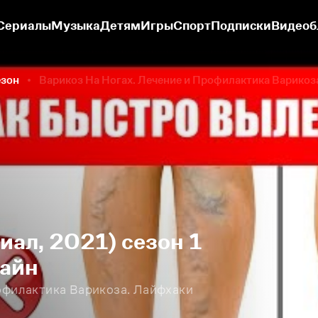
Сериалы
Музыка
Детям
Игры
Спорт
Подписки
Видеоб
езон
Варикоз На Ногах. Лечение и Профилактика Варикоз
иал, 2021) сезон 1
лайн
офилактика Варикоза. Лайфхаки