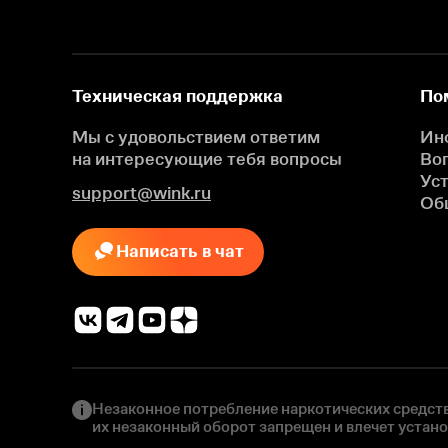
Техническая поддержка
По
Мы с удовольствием ответим
Ин
на интересующие
тебя вопросы
Во
Ус
support@wink.ru
Об
Написать в чат
Незаконное потребление наркотических средств
их незаконный оборот запрещен и влечет устан