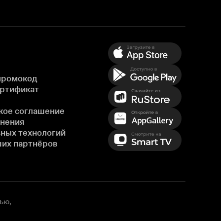
промокод
ертификат
кое соглашение
енения
ных технологий
ших партнёров
ью,