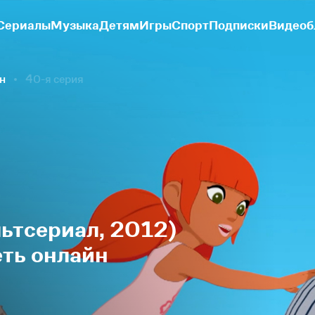
Сериалы
Музыка
Детям
Игры
Спорт
Подписки
Видеоб
он
40-я серия
ьтсериал, 2012)
еть онлайн