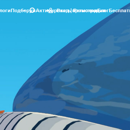
логи
Подборки
Активировать промокод
Вход | Регистрация
Блог
Бесплат