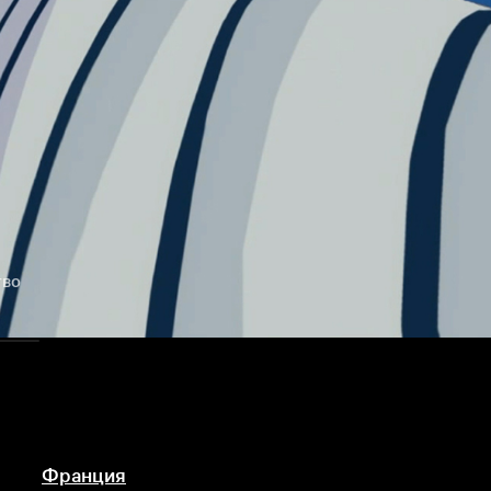
тво
Франция