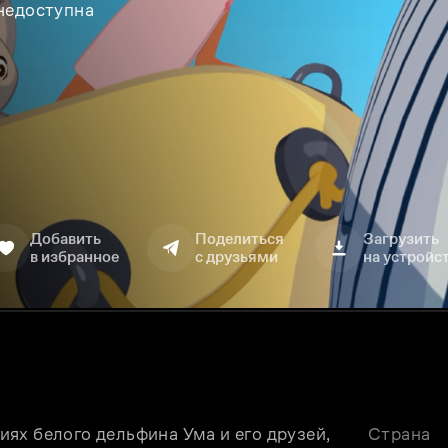
 недоступна
Добавить
Поделиться
Загрузить
в избранное
с друзьями
на устройс
ях белого дельфина Ума и его друзей, 
Страна