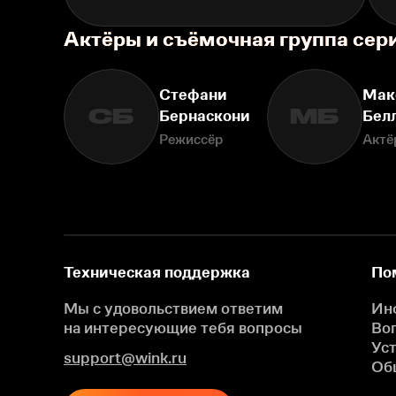
Актёры и съёмочная группа сер
Стефани
Мак
СБ
МБ
Бернаскони
Бел
Режиссёр
Актё
Техническая поддержка
По
Мы с удовольствием ответим
Ин
на интересующие
тебя вопросы
Во
Ус
support@wink.ru
Об