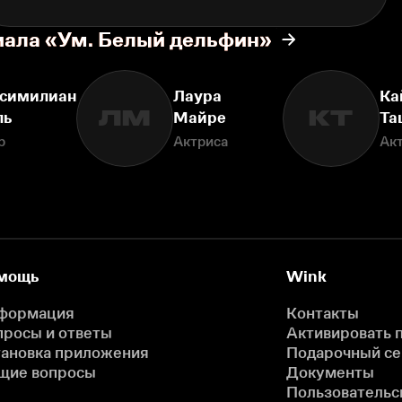
иала «Ум. Белый дельфин»
симилиан
Лаура
Ка
ЛМ
КТ
ль
Майре
Та
р
Актриса
Ак
мощь
Wink
формация
Контакты
просы и ответы
Активировать 
тановка приложения
Подарочный с
щие вопросы
Документы
Пользовательс