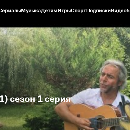
Сериалы
Музыка
Детям
Игры
Спорт
Подписки
Видеоб
96-я серия
) сезон 1 серия