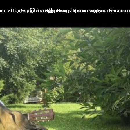
логи
Подборки
Активировать промокод
Вход | Регистрация
Блог
Бесплат