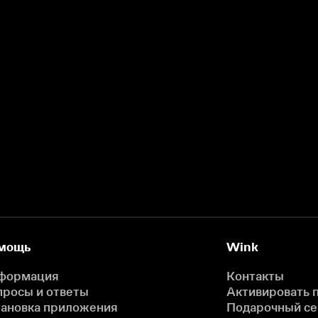
мощь
Wink
формация
Контакты
просы и ответы
Активировать 
тановка приложения
Подарочный с