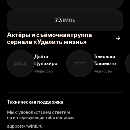
7.3
IMDb
Актёры и съёмочная группа
сериала «Удалить жизнь»
Дзёта
Томоюки
Цунэхиро
Такимото
ДЦ
ТТ
Режиссёр
Режиссёр
Техническая поддержка
Мы с удовольствием ответим
на интересующие
тебя вопросы
support@wink.ru