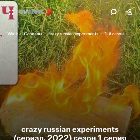
Wink
Сериалы
crazy russian experiments
1-й сезон
ТОП
crazy russian experiments
(сериал, 2022) сезон 1 серия