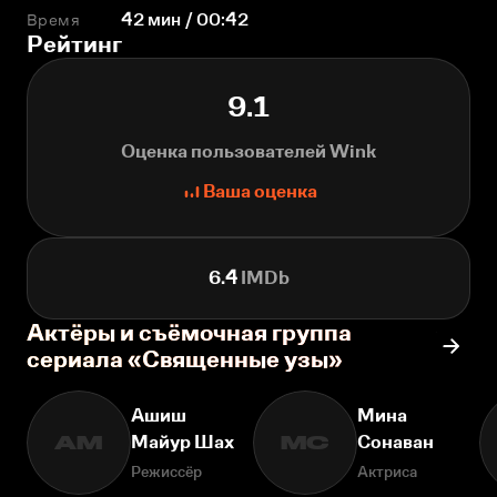
Время
42 мин / 00:42
Рейтинг
9.1
Оценка пользователей Wink
Ваша оценка
6.4
IMDb
Актёры и съёмочная группа
сериала «Священные узы»
Ашиш
Мина
Майур Шах
Сонаван
АМ
МС
Режиссёр
Актриса