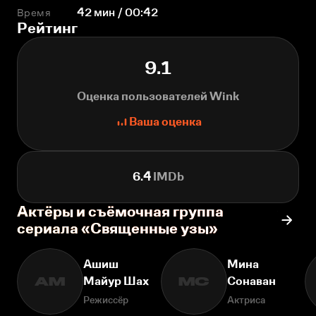
Время
42 мин / 00:42
Рейтинг
9.1
Оценка пользователей Wink
Ваша оценка
6.4
IMDb
Актёры и съёмочная группа
сериала «Священные узы»
Ашиш
Мина
Майур Шах
Сонаван
АМ
МС
Режиссёр
Актриса