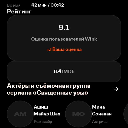
Время
42 мин / 00:42
Рейтинг
9.1
Оценка пользователей Wink
Ваша оценка
6.4
IMDb
Актёры и съёмочная группа
сериала «Священные узы»
Ашиш
Мина
Майур Шах
Сонаван
АМ
МС
Режиссёр
Актриса