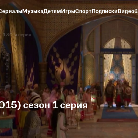
Сериалы
Музыка
Детям
Игры
Спорт
Подписки
Видеоб
130-я серия
015) сезон 1 серия