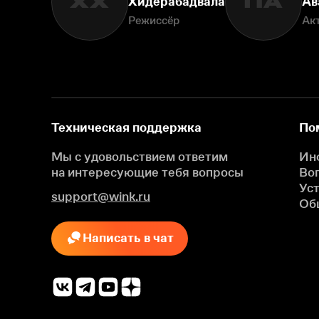
ХХ
ПА
Хидерабадвала
Ав
Режиссёр
Ак
Техническая поддержка
По
Мы с удовольствием ответим
Ин
на интересующие
тебя вопросы
Во
Ус
support@wink.ru
Об
Написать в чат