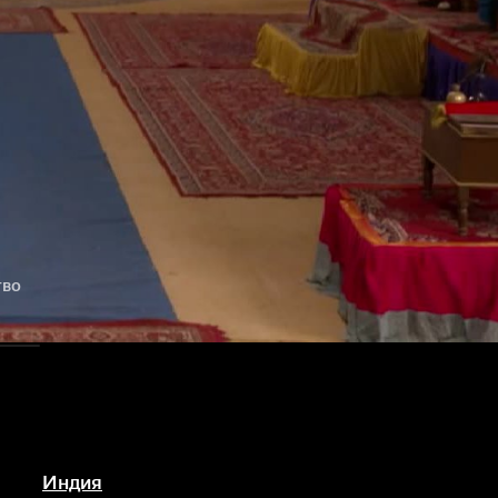
тво
Индия