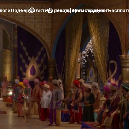
логи
Подборки
Активировать промокод
Вход | Регистрация
Блог
Бесплат