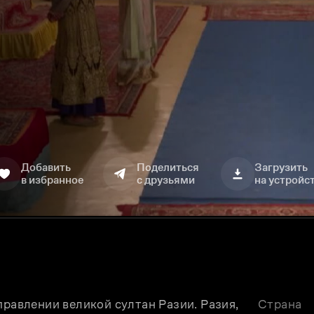
Добавить
Поделиться
Загрузить
в избранное
с друзьями
на устройс
правлении великой султан Разии. Разия, 
Страна