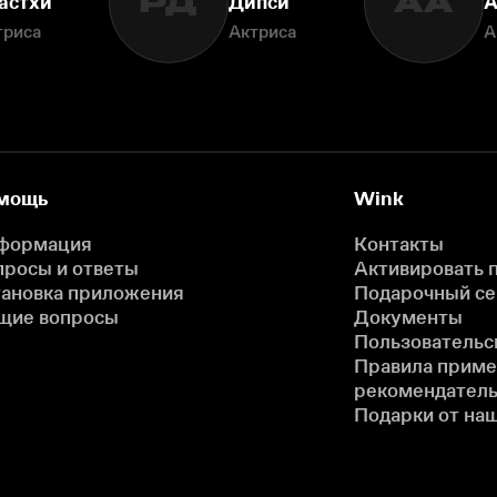
РД
АА
астхи
Дипси
А
триса
Актриса
А
мощь
Wink
формация
Контакты
просы и ответы
Активировать 
тановка приложения
Подарочный с
щие вопросы
Документы
Пользовательс
Правила прим
рекомендатель
Подарки от на