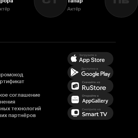
СТ
ПБ
рора
Тапар
ктёр
Актёр
промокод
ертификат
кое соглашение
енения
ных технологий
ших партнёров