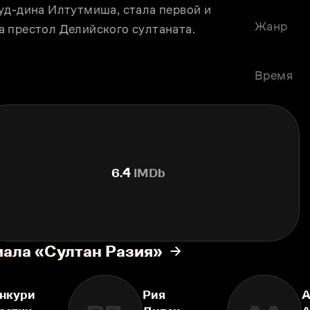
уд-дина Илтутмиша, стала первой и 
Жанр
а престол Делийского султаната.
Время
6.4
IMDb
иала «Султан Разия»
нкури
Рия
А