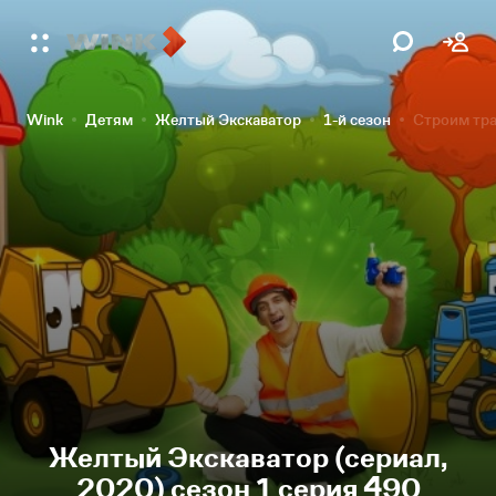
Wink
Детям
Желтый Экскаватор
1-й сезон
Строим тра
Желтый Экскаватор (сериал,
2020) сезон 1 серия 490