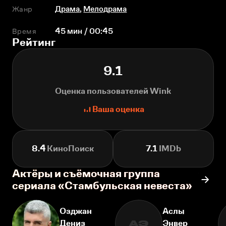
Жанр
Драма
,
Мелодрама
Время
45 мин / 00:45
Рейтинг
9.1
Оценка пользователей Wink
Ваша оценка
8.4
КиноПоиск
7.1
IMDb
Актёры и съёмочная группа
сериала «Стамбульская невеста»
Озджан
Аслы
Дениз
Энвер
АЭ