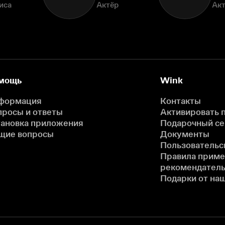
иса
Актёр
Ак
мощь
Wink
формация
Контакты
просы и ответы
Активировать 
тановка приложения
Подарочный с
щие вопросы
Документы
Пользовательс
Правила прим
рекомендатель
Подарки от на