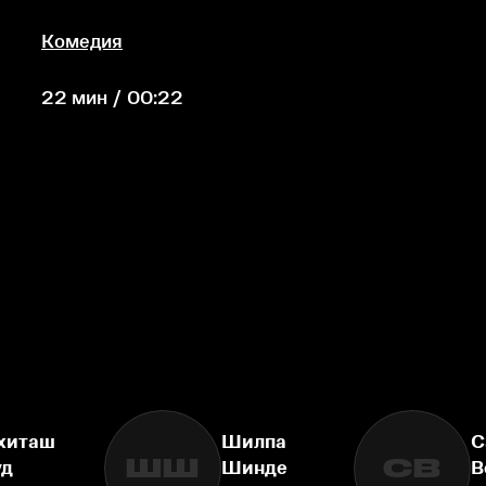
Комедия
22 мин / 00:22
хиташ
Шилпа
С
ШШ
СВ
уд
Шинде
В