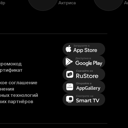
тёр
Актриса
А
промокод
ертификат
кое соглашение
енения
ных технологий
ших партнёров