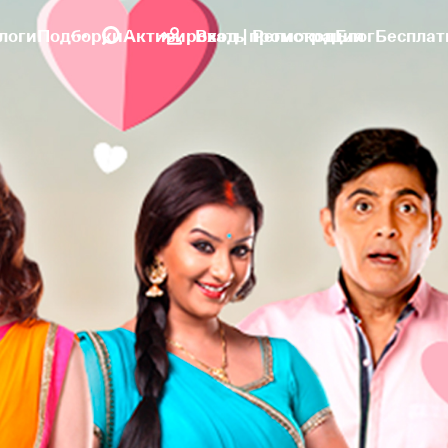
логи
Подборки
Активировать промокод
Вход | Регистрация
Блог
Бесплат