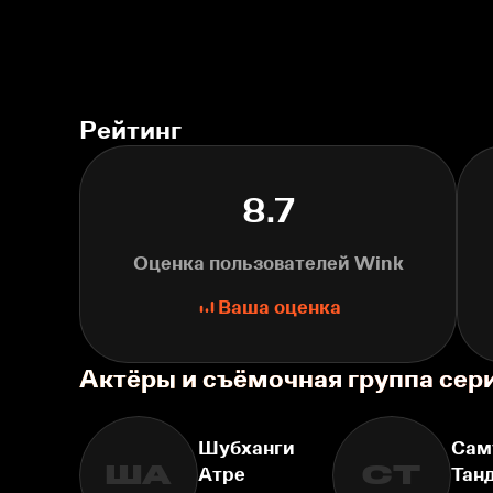
Рейтинг
8.7
Оценка пользователей Wink
Ваша оценка
Актёры и съёмочная группа сер
Шубханги
Сам
ША
СТ
Атре
Тан