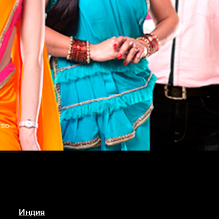
тво
Индия