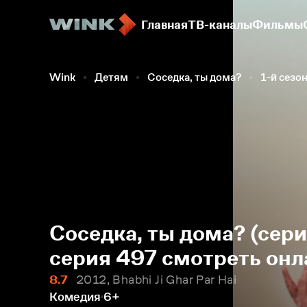
Главная
ТВ-каналы
Фильмы
Wink
Детям
Соседка, ты дома?
1-й сезо
Соседка, ты дома? (сери
серия 497 смотреть онл
8.7
2012, Bhabhi Ji Ghar Par Hai
Комедия
6+