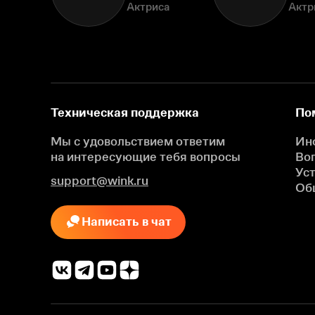
Актриса
Актр
Техническая поддержка
По
Мы с удовольствием ответим
Ин
на интересующие
тебя вопросы
Во
Ус
support@wink.ru
Об
Написать в чат