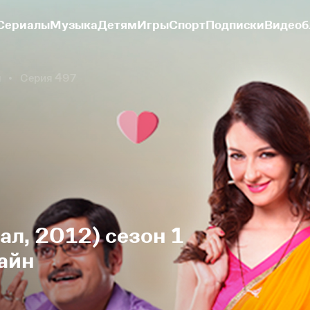
Сериалы
Музыка
Детям
Игры
Спорт
Подписки
Видеоб
н
Серия 497
ал, 2012) сезон 1
айн