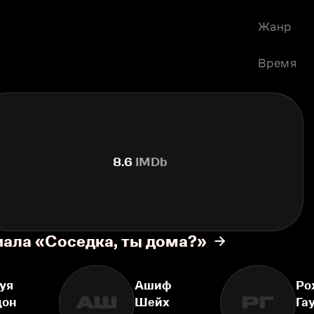
Жанр
Время
8.6
IMDb
иала «Соседка, ты дома?»
уя
Ашиф
Ро
АШ
РГ
дон
Шейх
Га