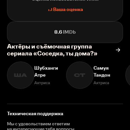
Ваша оценка
8.6
IMDb
Актёры и съёмочная группа
сериала «Соседка, ты дома?»
Шубханги
Самуя
Атре
Тандон
ША
СТ
Актриса
Актриса
Техническая поддержка
Мы с удовольствием ответим
на интересующие
тебя вопросы