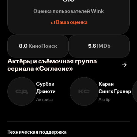
Оценка пользователей Wink
Ваша оценка
8.0
КиноПоиск
5.6
IMDb
Актёры и съёмочная группа
сериала «Согласие»
Сурбхи
Каран
Джиоти
Сингх Гровер
СД
КС
Актриса
Актёр
Техническая поддержка