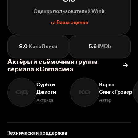
Оценка пользователей Wink
Ваша оценка
8.0
КиноПоиск
5.6
IMDb
Актёры и съёмочная группа
сериала «Согласие»
Сурбхи
Каран
Джиоти
Сингх Гровер
СД
КС
Актриса
Актёр
Техническая поддержка