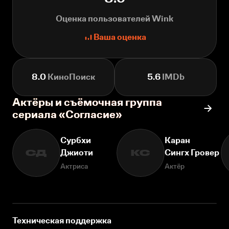
Оценка пользователей Wink
Ваша оценка
8.0
КиноПоиск
5.6
IMDb
Актёры и съёмочная группа
сериала «Согласие»
Сурбхи
Каран
Джиоти
Сингх Гровер
СД
КС
Актриса
Актёр
Техническая поддержка