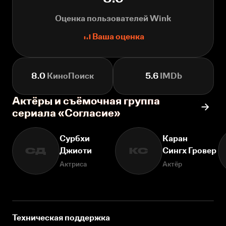
Оценка пользователей Wink
Ваша оценка
8.0
КиноПоиск
5.6
IMDb
Актёры и съёмочная группа
сериала «Согласие»
Сурбхи
Каран
Джиоти
Сингх Гровер
СД
КС
Актриса
Актёр
Техническая поддержка