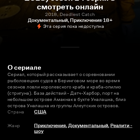
смотреть онлайн
2018, Deadliest Catch
Документальный, Приключения
18+
Эта серия пока недоступна
О сериале
Сериал, который рассказывает о соревновании 
рыболовецких судов в Беринговом море во время 
сезонов ловли королевского краба и краба-опилио 
(стригуна). База действий - Датч-Харбор, порт на 
небольшом острове Амакнак в бухте Уналашка, близ 
острова Уналашка из группы Алеутских островов.
Страна
США
Жанр
Приключения
,
Документальный
,
Реалити -
шоу