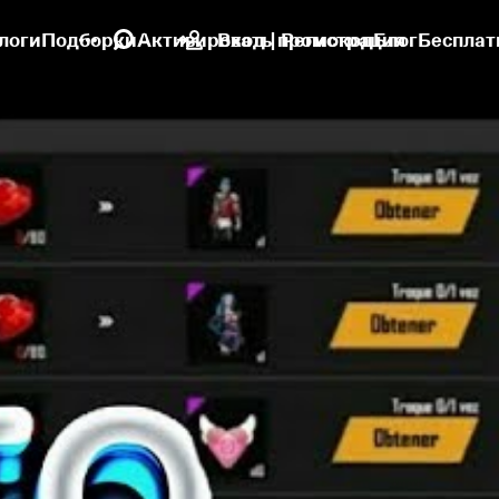
логи
Подборки
Активировать промокод
Вход | Регистрация
Блог
Бесплат