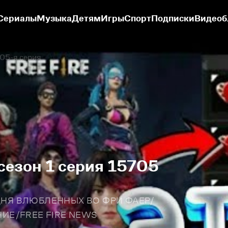
Сериалы
Музыка
Детям
Игры
Спорт
Подписки
Видеоб
05-я серия
 сезон 1 серия 15705
 ДНЯ ВЛЮБЛЕННЫХ ВО ФРИ ФАЕР/
ИЕ/FREE FIRE NEWS