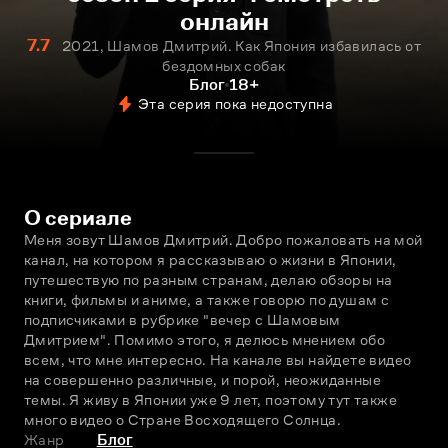
онлайн
7.7
2021, Шамов Дмитрий. Как Япония избавилась от
бездомных собак
Блог
18+
Эта серия пока недоступна
О сериале
Меня зовут Шамов Дмитрий. Добро пожаловать на мой 
канал, на котором я рассказываю о жизни в Японии, 
путешествую по разным странам, делаю обзоры на 
книги, фильмы и аниме, а также говорю по душам с 
подписчиками в рубрике "вечер с Шамовым 
Дмитрием". Помимо этого, я делюсь мнением обо 
всем, что мне интересно. На канале вы найдете видео 
на совершенно различные, и порой, неожиданные 
темы. Я живу в Японии уже 9 лет, поэтому тут также 
много видео о Стране Восходящего Солнца.
Жанр
Блог