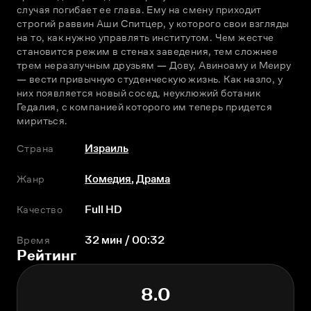
случая погибает ее глава. Ему на смену приходит 
строгий раввин Аши Спитцер, у которого свои взгляды 
на то, как нужно управлять институтом. Чем жестче 
становится режим в стенах заведения, тем сложнее 
трем неразлучным друзьям — Дову, Авиноаму и Меиру 
— вести привычную студенческую жизнь. Как назло, у 
них появляется новый сосед, неуклюжий ботаник 
Гедалия, с компанией которого им теперь придется 
мириться.
Страна
Израиль
Жанр
Комедия
,
Драма
Качество
Full HD
Время
32 мин / 00:32
Рейтинг
8.0