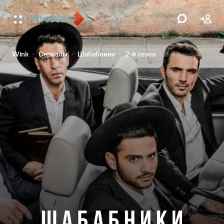
Wink
Сериалы
Шабабники
2-й сезон
14-я серия