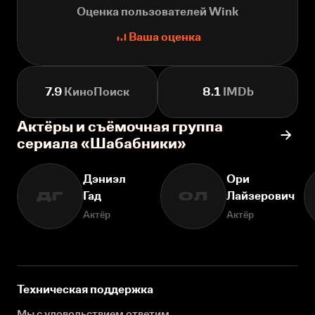
Оценка пользователей Wink
Ваша оценка
7.9
КиноПоиск
8.1
IMDb
Актёры и съёмочная группа
сериала «Шабабники»
Дэниэл
Ори
Гад
Лайзерович
ДГ
ОЛ
Актёр
Актёр
Техническая поддержка
Мы с удовольствием ответим