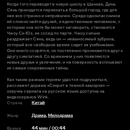
Когда того переводят в новую школу в Шанхае, Динь 
Сянь приходится переехать в большой город, где для 
нее все странно и непривычно. Среди одноклассников 
ей сложно найти друзей, и единственным человеком, с 
которым она хотя бы может заговорить, становится 
Чжоу Си Юэ, ее сосед по парте. Чжоу сильно 
раздражает Сянь, ведь он — невыносимый зубрила, 
который все свободное время сидит за учебниками. 
Они много ссорятся, но постепенно проникаются друг к 
другу симпатией. Со временем у них появляются 
новые друзья и увлечения, и на поверхность всплывают 
их самые сокровенные тайны.
Как таким разным героям удастся подружиться, 
расскажет дорама «Секрет в темной каморке» — 
озвучка сериала на русском языке доступна на 
видеосервисе Wink.
Страна
Китай
Жанр
Драма
,
Мелодрама
Время
44 мин / 00:44