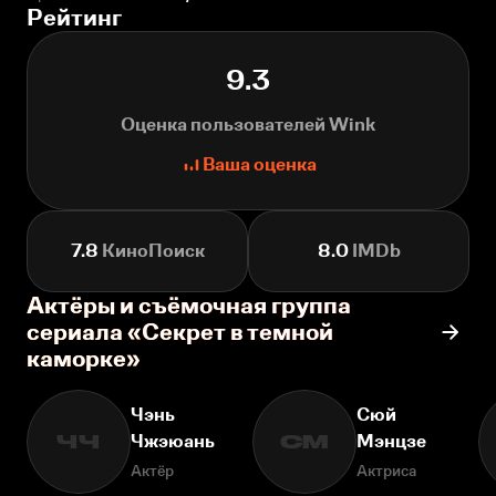
Рейтинг
9.3
Оценка пользователей Wink
Ваша оценка
7.8
КиноПоиск
8.0
IMDb
Актёры и съёмочная группа
сериала «Секрет в темной
каморке»
Чэнь
Сюй
Чжэюань
Мэнцзе
ЧЧ
СМ
Актёр
Актриса