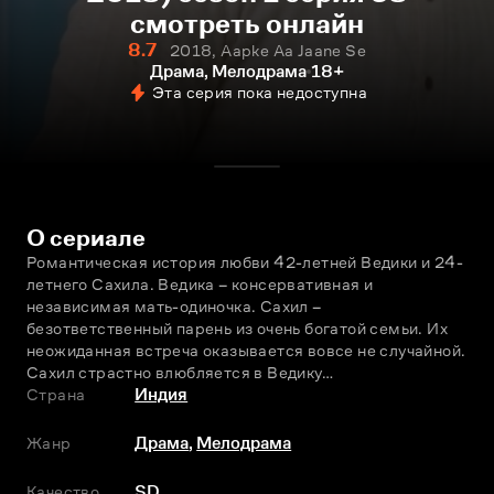
смотреть онлайн
8.7
2018, Aapke Aa Jaane Se
Драма, Мелодрама
18+
Эта серия пока недоступна
О сериале
Романтическая история любви 42-летней Ведики и 24-
летнего Сахила. Ведика – консервативная и 
независимая мать-одиночка. Сахил – 
безответственный парень из очень богатой семьи. Их 
неожиданная встреча оказывается вовсе не случайной. 
Сахил страстно влюбляется в Ведику…
Страна
Индия
Жанр
Драма
,
Мелодрама
Качество
SD