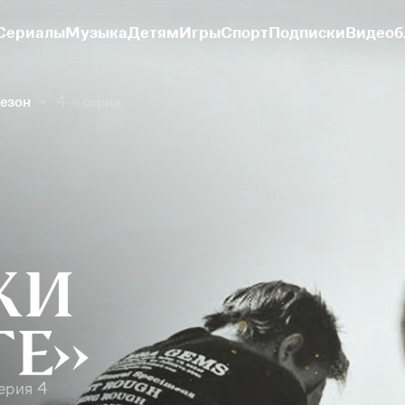
Сериалы
Музыка
Детям
Игры
Спорт
Подписки
Видеоб
сезон
4-я серия
ерия 4