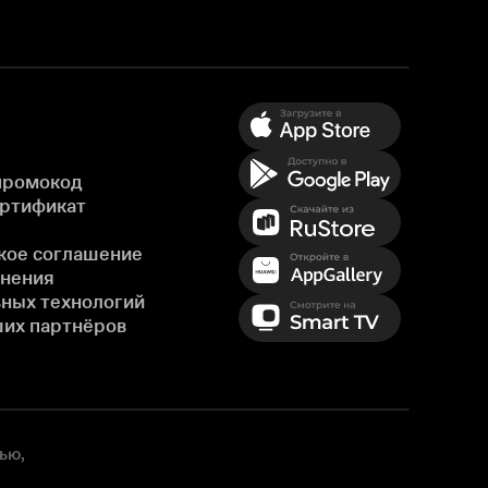
промокод
ертификат
кое соглашение
енения
ных технологий
ших партнёров
ью,