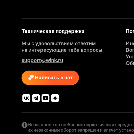
Техническая поддержка
По
Мы с удовольствием ответим
Ин
на интересующие
тебя вопросы
Во
Ус
support@wink.ru
Об
Написать в чат
Незаконное потребление наркотических средств
их незаконный оборот запрещен и влечет устан