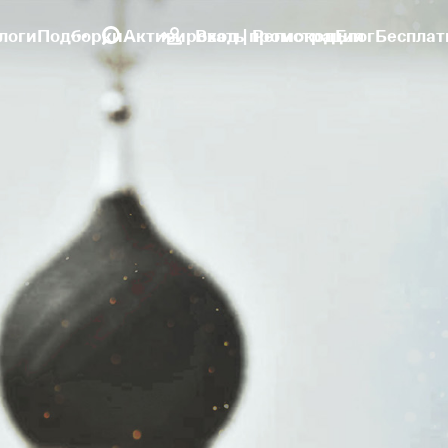
логи
Подборки
Активировать промокод
Вход | Регистрация
Блог
Бесплат