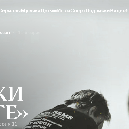
Сериалы
Музыка
Детям
Игры
Спорт
Подписки
Видеоб
сезон
11-я серия
ерия 11