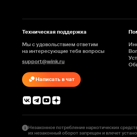
Техническая поддержка
По
Мы с удовольствием ответим
Ин
на интересующие
тебя вопросы
Во
Ус
support@wink.ru
Об
Написать в чат
Незаконное потребление наркотических средств
их незаконный оборот запрещен и влечет устан