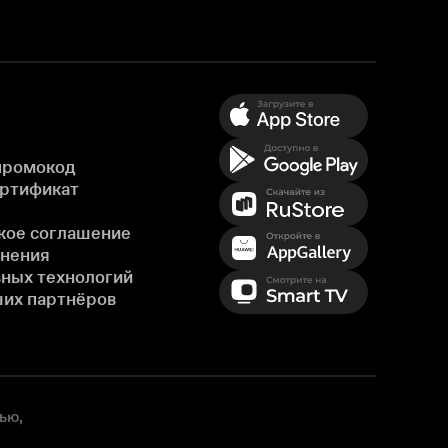
промокод
ертификат
кое соглашение
енения
ных технологий
ших партнёров
ью,