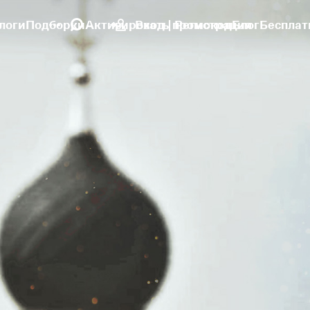
логи
Подборки
Активировать промокод
Вход | Регистрация
Блог
Бесплат