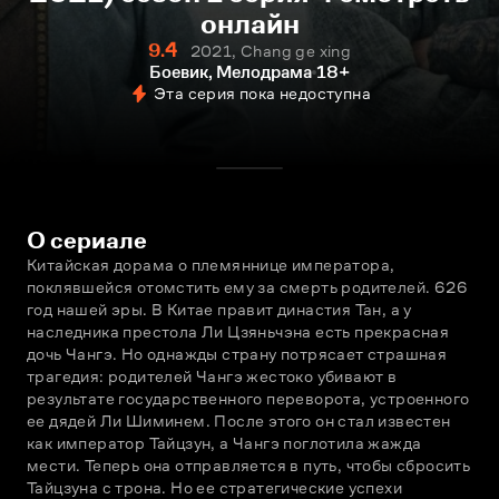
онлайн
9.4
2021, Chang ge xing
Боевик, Мелодрама
18+
Эта серия пока недоступна
О сериале
Китайская дорама о племяннице императора, 
поклявшейся отомстить ему за смерть родителей. 626 
год нашей эры. В Китае правит династия Тан, а у 
наследника престола Ли Цзяньчэна есть прекрасная 
дочь Чангэ. Но однажды страну потрясает страшная 
трагедия: родителей Чангэ жестоко убивают в 
результате государственного переворота, устроенного 
ее дядей Ли Шиминем. После этого он стал известен 
как император Тайцзун, а Чангэ поглотила жажда 
мести. Теперь она отправляется в путь, чтобы сбросить 
Тайцзуна с трона. Но ее стратегические успехи 