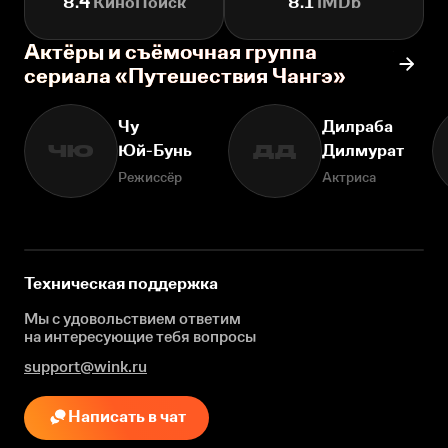
8.4
КиноПоиск
8.1
IMDb
Актёры и съёмочная группа
сериала «Путешествия Чангэ»
Чу
Дилраба
Юй-Бунь
Дилмурат
ЧЮ
ДД
Режиссёр
Актриса
Техническая поддержка
Мы с удовольствием ответим
на интересующие
тебя вопросы
support@wink.ru
Написать в чат