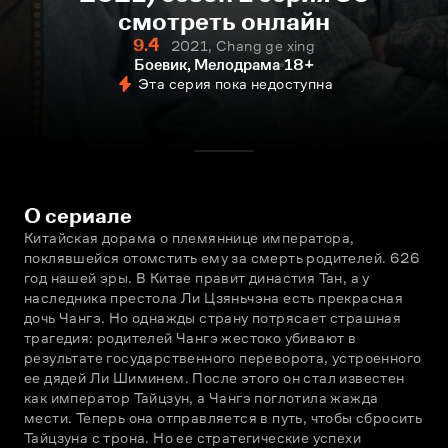
смотреть онлайн
9.4
2021, Chang ge xing
Боевик, Мелодрама
18+
Эта серия пока недоступна
О сериале
Китайская дорама о племяннице императора, 
поклявшейся отомстить ему за смерть родителей. 626 
год нашей эры. В Китае правит династия Тан, а у 
наследника престола Ли Цзяньчэна есть прекрасная 
дочь Чангэ. Но однажды страну потрясает страшная 
трагедия: родителей Чангэ жестоко убивают в 
результате государственного переворота, устроенного 
ее дядей Ли Шиминем. После этого он стал известен 
как император Тайцзун, а Чангэ поглотила жажда 
мести. Теперь она отправляется в путь, чтобы сбросить 
Тайцзуна с трона. Но ее стратегические успехи 