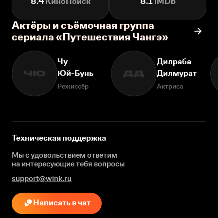
8.4
КиноПоиск
8.1
IMDb
Актёры и съёмочная группа
сериала «Путешествия Чангэ»
Чу
Дилраба
Юй-Бунь
Дилмурат
ЧЮ
ДД
Режиссёр
Актриса
Техническая поддержка
Мы с удовольствием ответим
на интересующие
тебя вопросы
support@wink.ru
Написать в чат