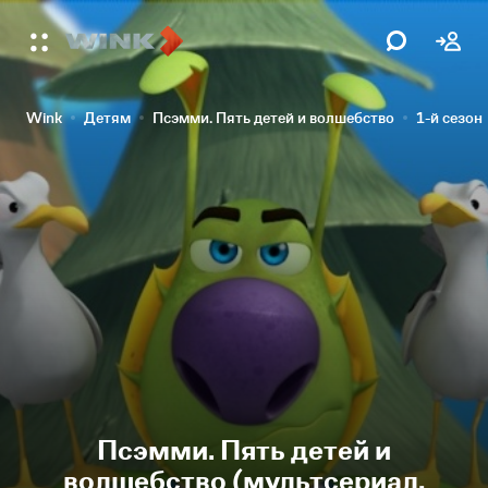
Wink
Детям
Псэмми. Пять детей и волшебство
1-й сезон
Псэмми. Пять детей и
волшебство (мультсериал,