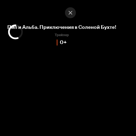
Ищешь, где посмотреть трейлер мультсериала Пип и Альба. Приключения в Соленой Бухте! серия
Пип и Альба. Приключения в Соленой Бухте! Сезон 1. Серия 18
трейлер мультсериала Пип и Альба. Приключен
18
1
Мультсериалы
Для самых маленьких
Хелен Браун
Брайан Косгров
Джимми Хибберт
Хелена См
Ищешь, где посмотреть трейлер мультсериала Пип и Альба. Приключения в Соленой Бухте! серия
Пип и Альба. Приключения в Соленой Бухте!
Трейлер
0+