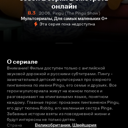
онлайн
8.3
2006, Pingu (The Pingu Show)
Мультсериалы, Для самых маленьких
0+
Эта серия пока недоступна
О сериале
Внимание! Фильм доступен только с английской 
звуковой дорожкой и русскими субтитрами. Пингу - 
замечательный детский мультсериал про озорного 
пингвиненка по имени Pingu, его семье и друзьях. Все 
герои мультсериала живут на южном полюсе и 
разговаривают на «пингвиньем» языке, понятном 
каждому. Главные герои: проказник пингвиненок Pingu, 
его друг тюлень Robby, его маленькая сестра Pinga. 
Забавные истории взяты из повседневной жизни и 
будут интересны не только детям.
Страна
Великобритания
,
Швейцария