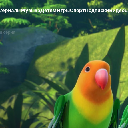
Сериалы
Музыка
Детям
Игры
Спорт
Подписки
Видеоб
я серия