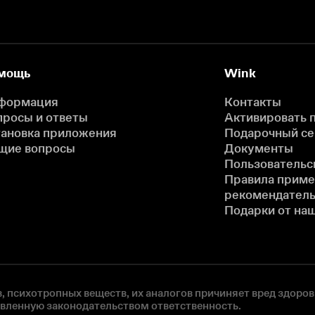
мощь
Wink
формация
Контакты
просы и ответы
Активировать 
тановка приложения
Подарочный с
щие вопросы
Документы
Пользовательс
Правила прим
рекомендатель
Подарки от на
, психотропных веществ, их аналогов причиняет вред здоров
овленную законодательством ответственность.