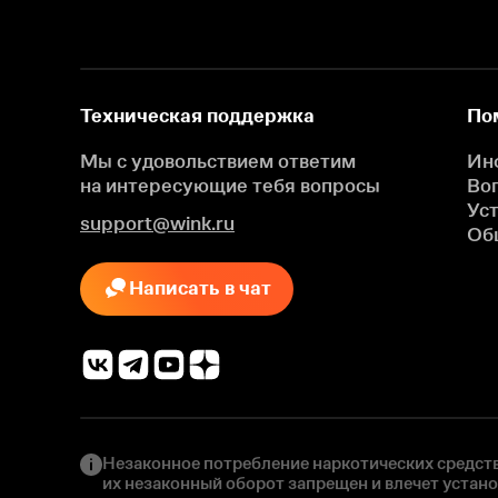
Техническая поддержка
По
Мы с удовольствием ответим
Ин
на интересующие
тебя вопросы
Во
Ус
support@wink.ru
Об
Написать в чат
Незаконное потребление наркотических средств
их незаконный оборот запрещен и влечет устан