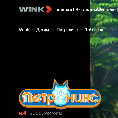
Главная
ТВ-каналы
Фильмы
Wink
Детям
Петроникс
1-й сезон
42-
8.4
2022, Petronix