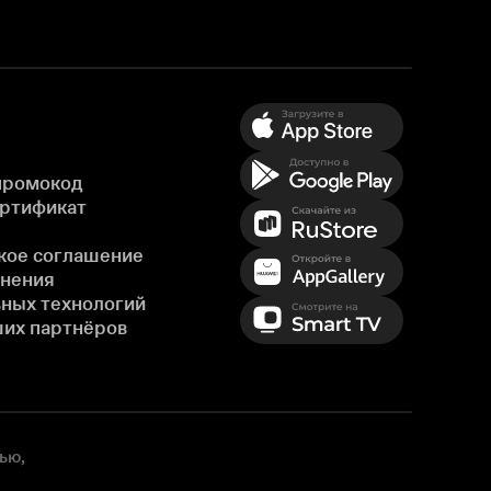
промокод
ертификат
кое соглашение
енения
ных технологий
ших партнёров
ью,