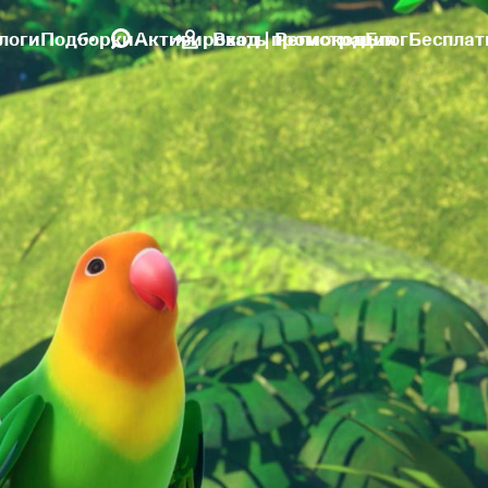
логи
Подборки
Активировать промокод
Вход | Регистрация
Блог
Бесплат