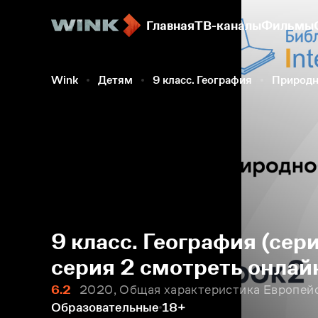
Главная
ТВ-каналы
Фильмы
Wink
Детям
9 класс. География
Природн
9 класс. География (сер
серия 2 смотреть онлай
6.2
2020, Общая характеристика Европейс
Образовательные
18+