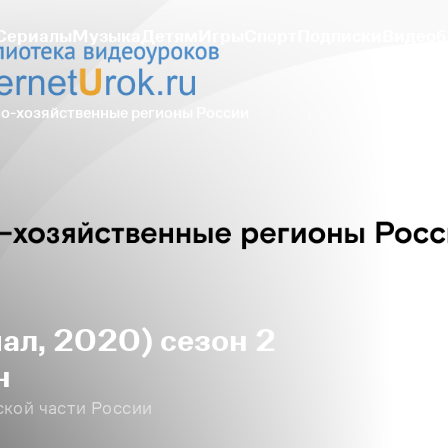
Сериалы
Музыка
Детям
Игры
Спорт
Подписки
Видеоб
о-хозяйственные регионы России
Общая характеристика
иал, 2020) сезон 2
н
кой части России