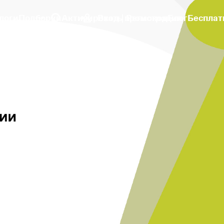
логи
Подборки
Активировать промокод
Вход | Регистрация
Блог
Бесплат
 Европейской части России