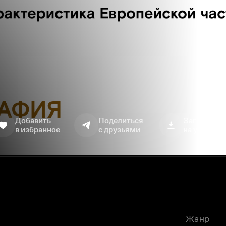
Добавить
Поделиться
Загрузить
в избранное
с друзьями
на устройс
Жанр