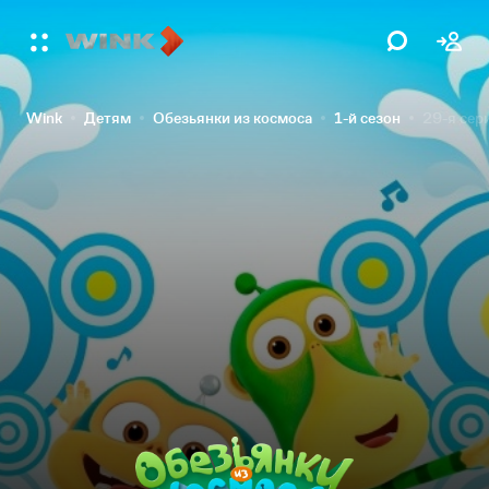
Wink
Детям
Обезьянки из космоса
1-й сезон
29-я сер