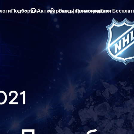
логи
Подборки
Активировать промокод
Вход | Регистрация
Блог
Бесплат