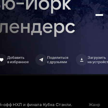
Добавить
Поделиться
Загрузить
в избранное
с друзьями
на устройс
й-офф НХЛ и финала Кубка Стэнли.
Жанр