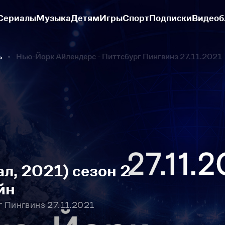
Сериалы
Музыка
Детям
Игры
Спорт
Подписки
Видеоб
ь
Нью-Йорк Айлендерс - Питтсбург Пингвинз 27.11.2021
л, 2021) сезон 2
йн
 Пингвинз 27.11.2021