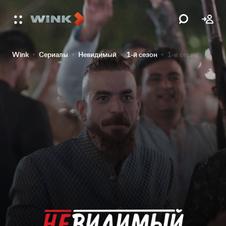
Wink
Сериалы
Невидимый
1-й сезон
1-я серия