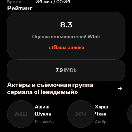
Время
34 мин / 00:34
Рейтинг
8.3
Оценка пользователей Wink
Ваша оценка
7.9
IMDb
Актёры и съёмочная группа
сериала «Невидимый»
Ашиш
Харш
Шукла
Чхая
АШ
ХЧ
Режиссёр
Актёр