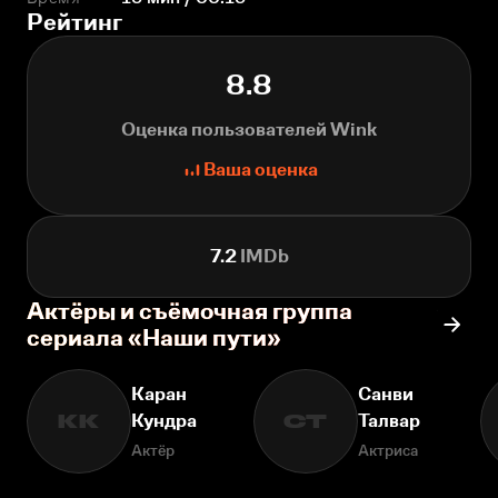
Рейтинг
8.8
Оценка пользователей Wink
Ваша оценка
7.2
IMDb
Актёры и съёмочная группа
сериала «Наши пути»
Каран
Санви
Кундра
Талвар
КК
СТ
Актёр
Актриса