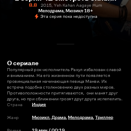
8.8
2015, Yeh Kahan Aagaye Hum
Мелодрама, Мюзикл
18+
Эта серия пока недоступна
О сериале
Популярный рок-исполнитель Рахул избалован славой 
и вниманием. На его жизненном пути появляется 
провинциальная начинающая певица Манви. Их 
встреча подобна столкновению двух разных миров. 
Противоположности притягиваются,  они манят друг 
друга, но при сближении грозят друг друга испепелить.
Страна
Индия
Жанр
Мюзикл
,
Драма
,
Мелодрама
,
Триллер
Время
19 мин / 00:19