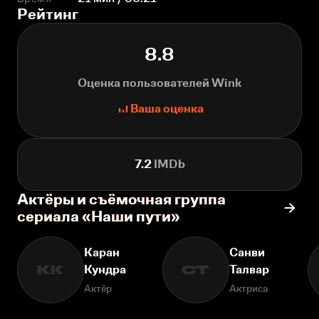
Рейтинг
8.8
Оценка пользователей Wink
Ваша оценка
7.2
IMDb
Актёры и съёмочная группа
сериала «Наши пути»
Каран
Санви
Кундра
Талвар
КК
СТ
Актёр
Актриса