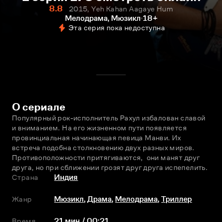
8.8
2015, Yeh Kahan Aagaye Hum
Мелодрама, Мюзикл
18+
Эта серия пока недоступна
О сериале
Популярный рок-исполнитель Рахул избалован славой 
и вниманием. На его жизненном пути появляется 
провинциальная начинающая певица Манви. Их 
встреча подобна столкновению двух разных миров. 
Противоположности притягиваются,  они манят друг 
друга, но при сближении грозят друг друга испепелить.
Страна
Индия
Жанр
Мюзикл
,
Драма
,
Мелодрама
,
Триллер
Время
21 мин / 00:21