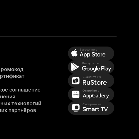
промокод
ертификат
кое соглашение
енения
ных технологий
ших партнёров