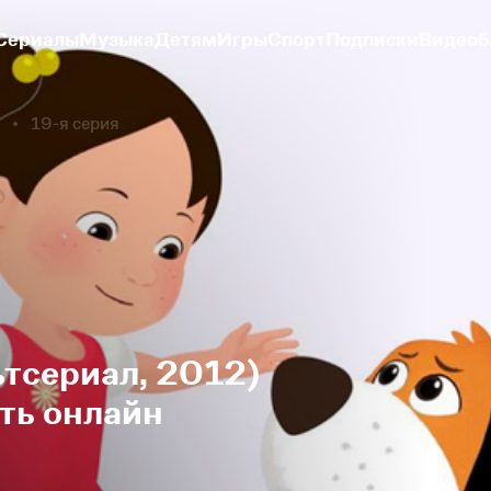
Сериалы
Музыка
Детям
Игры
Спорт
Подписки
Видеоб
19-я серия
тсериал, 2012)
еть онлайн