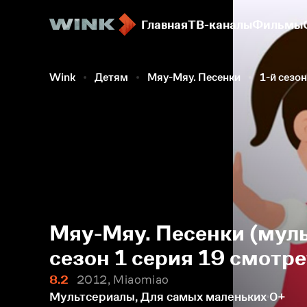
Главная
ТВ-каналы
Фильмы
Wink
Детям
Мяу-Мяу. Песенки
1-й сезон
Мяу-Мяу. Песенки (муль
сезон 1 серия 19 смотр
8.2
2012, Miaomiao
Мультсериалы, Для самых маленьких
0+