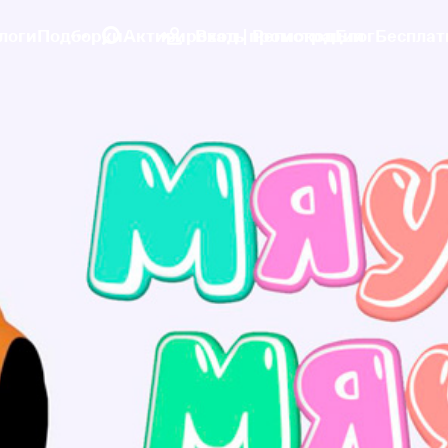
логи
Подборки
Активировать промокод
Вход | Регистрация
Блог
Бесплат