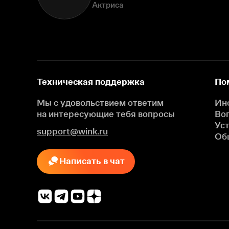
Актриса
Техническая поддержка
По
Мы с удовольствием ответим
Ин
на интересующие
тебя вопросы
Во
Ус
support@wink.ru
Об
Написать в чат