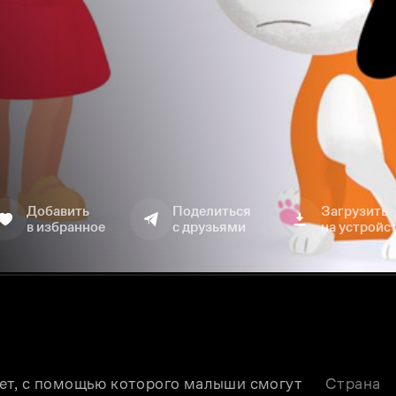
Добавить
Поделиться
Загрузить
в избранное
с друзьями
на устройс
ет, с помощью которого малыши смогут 
Страна