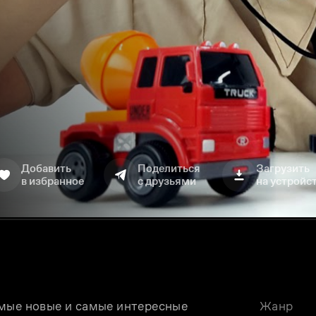
Добавить
Поделиться
Загрузить
в избранное
с друзьями
на устройс
мые новые и самые интересные 
Жанр