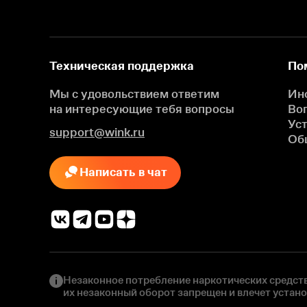
Техническая поддержка
По
Мы с удовольствием ответим
Ин
на интересующие
тебя вопросы
Во
Ус
support@wink.ru
Об
Написать в чат
Незаконное потребление наркотических средств
их незаконный оборот запрещен и влечет устан