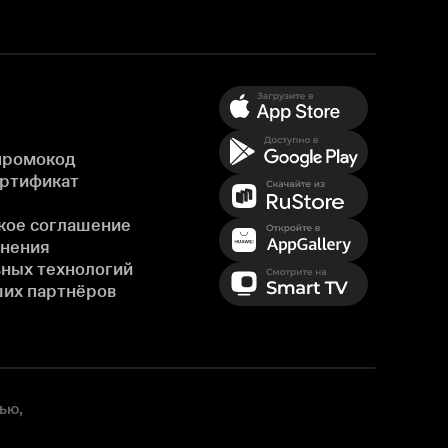
промокод
ертификат
кое соглашение
енения
ных технологий
ших партнёров
ью,