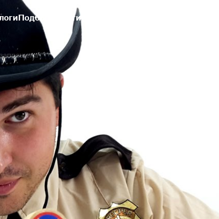
логи
Подборки
Активировать промокод
Вход | Регистрация
Блог
Бесплат
 запрещена