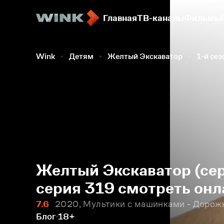
Главная
ТВ-каналы
Фильмы
Wink
Детям
Желтый Экскаватор
1-й сез
Желтый Экскаватор (сер
серия 319 смотреть онл
7.6
2020, Мультики с машинками - Дорожн
Блог
18+