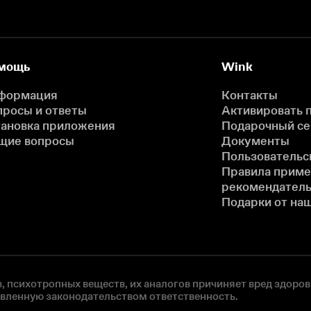
мощь
Wink
формация
Контакты
просы и ответы
Активировать 
тановка приложения
Подарочный с
щие вопросы
Документы
Пользовательс
Правила прим
рекомендатель
Подарки от на
, психотропных веществ, их аналогов причиняет вред здоров
овленную законодательством ответственность.