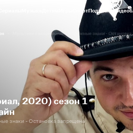
Сериалы
Музыка
Детям
Игры
Спорт
Подписки
Видеоб
он
Мультики с машинками - Дорожные знаки - Остановка
иал, 2020) сезон 1
айн
ые знаки - Остановка запрещена