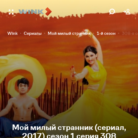
Wink
Сериалы
Мой милый странник
1-й сезон
308-я с
Мой милый странник (сериал,
2017) сезон 1 серия 308