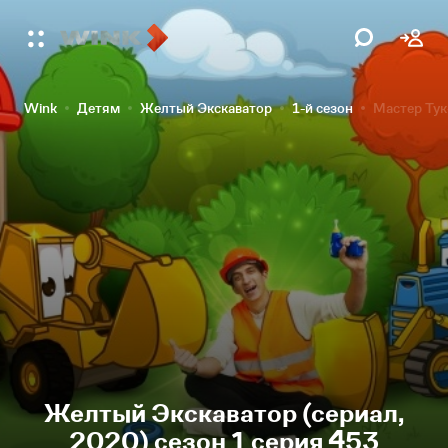
Wink
Детям
Желтый Экскаватор
1-й сезон
Мастер Тук
Желтый Экскаватор (сериал,
2020) сезон 1 серия 453