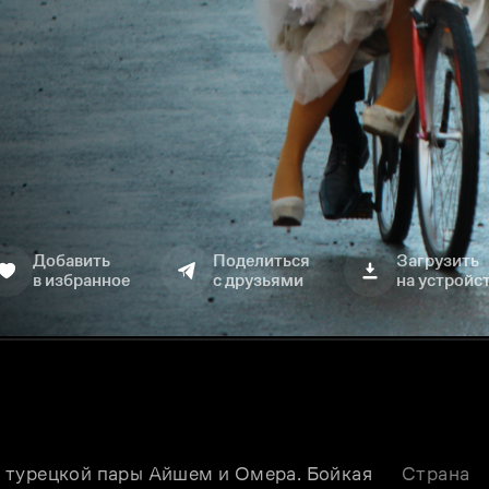
Добавить
Поделиться
Загрузить
в избранное
с друзьями
на устройс
 турецкой пары Айшем и Омера. Бойкая 
Страна