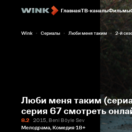
Главная
ТВ-каналы
Фильмы
Wink
Сериалы
Люби меня таким
2-й сез
Люби меня таким (сериа
серия 67 смотреть онла
8.2
2015, Beni Böyle Sev
Мелодрама, Комедия
18+