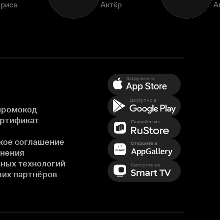
триса
Актёр
А
промокод
ертификат
кое соглашение
енения
ных технологий
ших партнёров