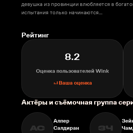
девушка из провинции влюбляется в богатог
испытания только начинаются…
Рейтинг
8.2
Оценка пользователей Wink
Ваша оценка
Актёры и съёмочная группа сер
Алпер
Зей
АС
ЗЧ
Салдиран
Чам