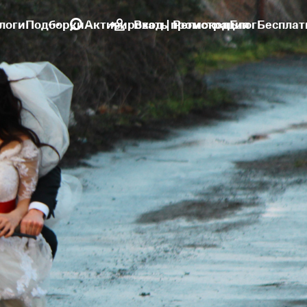
логи
Подборки
Активировать промокод
Вход | Регистрация
Блог
Бесплат