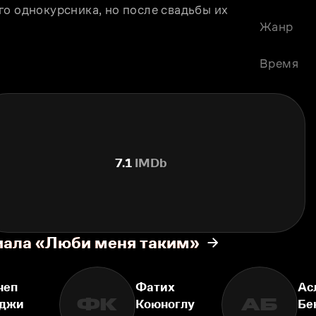
о однокурсника, но после свадьбы их 
Жанр
Время
7.1
IMDb
иала «Люби меня таким»
неп
Фатих
Ас
ФК
АБ
джи
Коюноглу
Бе