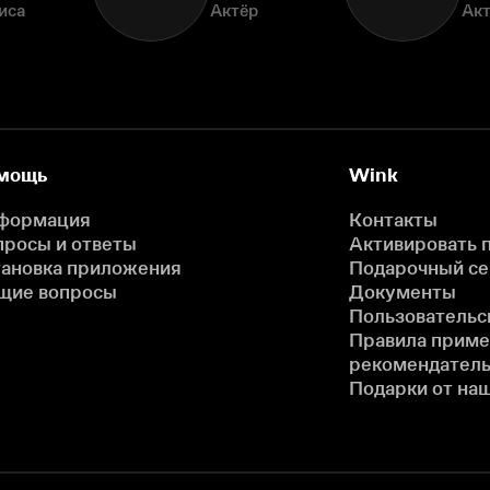
иса
Актёр
Ак
мощь
Wink
формация
Контакты
просы и ответы
Активировать 
тановка приложения
Подарочный с
щие вопросы
Документы
Пользовательс
Правила прим
рекомендатель
Подарки от на