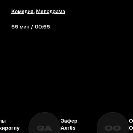
Комедия
,
Мелодрама
55 мин / 00:55
лы
Зафер
О
ЗА
ОО
кироглу
Алгёз
О