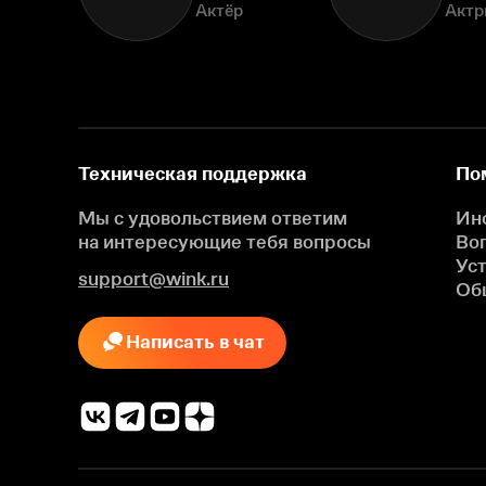
Актёр
Актр
Техническая поддержка
По
Мы с удовольствием ответим
Ин
на интересующие
тебя вопросы
Во
Ус
support@wink.ru
Об
Написать в чат