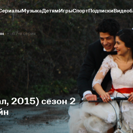
Сериалы
Музыка
Детям
Игры
Спорт
Подписки
Видеоб
он
67-я серия
л, 2015) сезон 2
йн