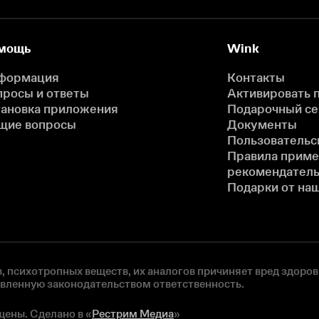
мощь
Wink
формация
Контакты
просы и ответы
Активировать 
тановка приложения
Подарочный с
щие вопросы
Документы
Пользовательс
Правила прим
рекомендатель
Подарки от на
, психотропных веществ, их аналогов причиняет вред здоров
овленную законодательством ответственность.
щены. Сделано в «
Рестрим Медиа
»