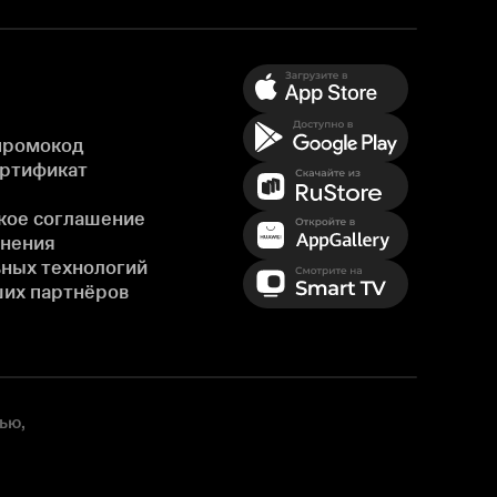
промокод
ертификат
кое соглашение
енения
ных технологий
ших партнёров
ью,