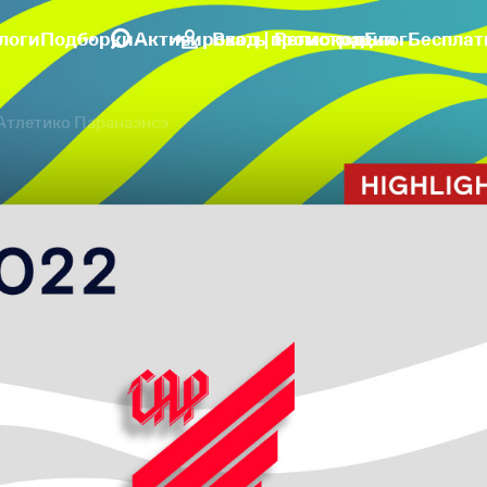
логи
Подборки
Активировать промокод
Вход | Регистрация
Блог
Бесплат
 Атлетико Паранаэнсэ