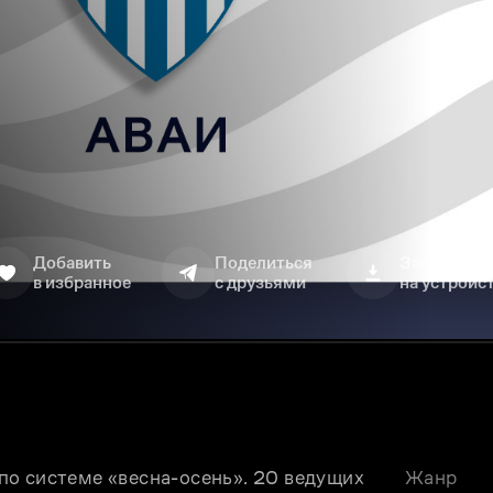
Добавить
Поделиться
Загрузить
в избранное
с друзьями
на устройс
о системе «весна-осень». 20 ведущих 
Жанр