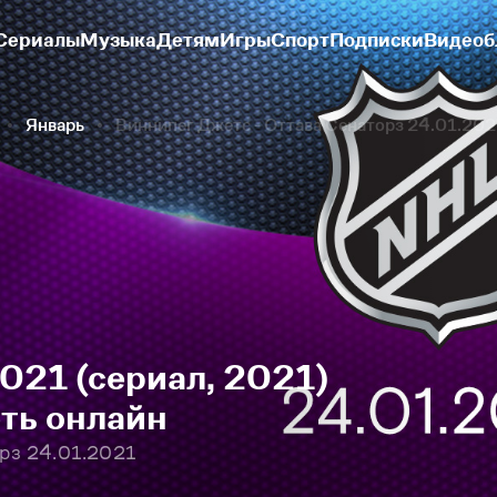
Сериалы
Музыка
Детям
Игры
Спорт
Подписки
Видеоб
Январь
Виннипег Джетс - Оттава Сенаторз 24.01.202
21 (сериал, 2021)
еть онлайн
орз 24.01.2021