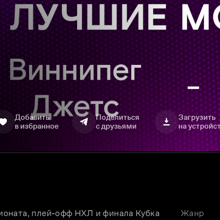
Добавить
Поделиться
Загрузить
в избранное
с друзьями
на устройс
оната, плей-офф НХЛ и финала Кубка 
Жанр