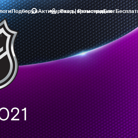
логи
Подборки
Активировать промокод
Вход | Регистрация
Блог
Бесплат
1